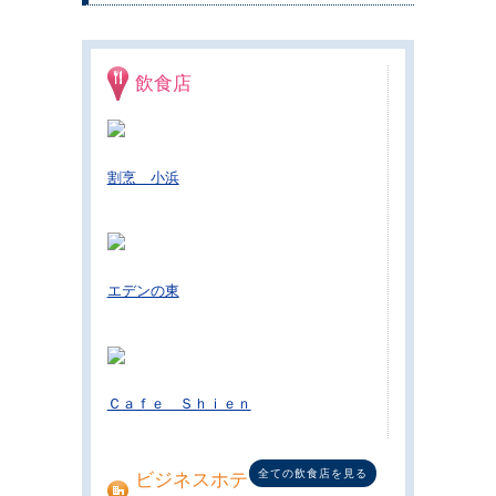
飲食店
割烹 小浜
エデンの東
Ｃａｆｅ Ｓｈｉｅｎ
全ての飲食店を見る
ビジネスホテ