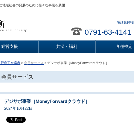
と地域社会の発展のために様々な事業を展開
所
電話受付時間
0791-63-4141
ce and Industry
経営支援
共済・福利
各種検定
龍野商工会議所
>
会員サービス
> デジサポ事業［MoneyForwardクラウド］
会員サービス
デジサポ事業［MoneyForwardクラウド］
2024年10月22日