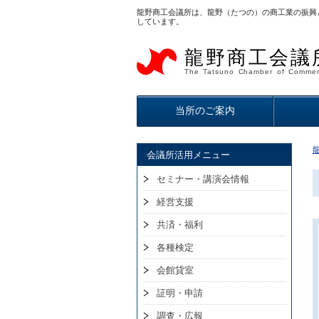
龍野商工会議所は、龍野（たつの）の商工業の振興
しています。
龍野商工会議
The Tatsuno Chamber of Commer
当所のご案内
会議所活用メニュー
セミナー・講演会情報
経営支援
共済・福利
各種検定
会館貸室
証明・申請
調査・広報