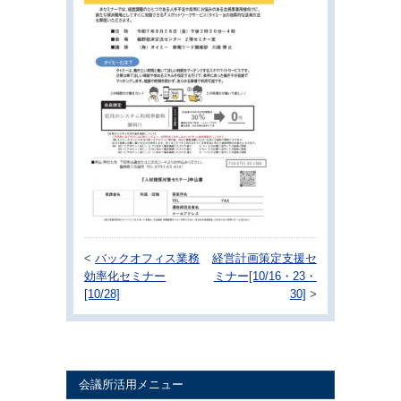
<
バックオフィス業務
経営計画策定支援セ
効率化セミナー
ミナー[10/16・23・
[10/28]
30]
>
会議所活用メニュー