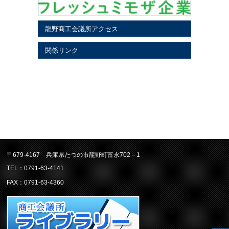
龍野商工会議所アクセス
関係リンク
〒679-4167 兵庫県たつの市龍野町富永702－1
TEL：0791-63-4141
FAX：0791-63-4360