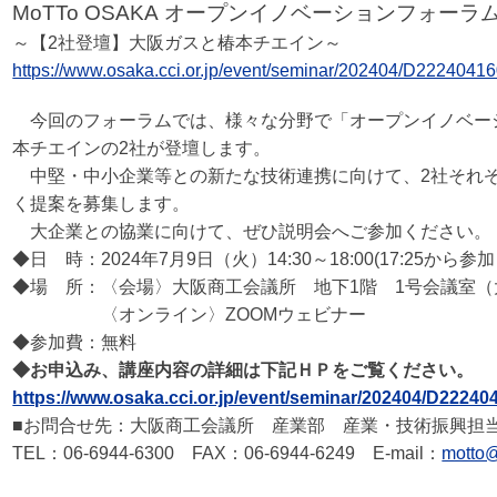
MoTTo OSAKA オープンイノベーションフォー
～【2社登壇】大阪ガスと椿本チエイン～
https://www.osaka.cci.or.jp/event/seminar/202404/D2224041
今回のフォーラムでは、様々な分野で「オープンイノベー
本チエインの2社が登壇します。
中堅・中小企業等との新たな技術連携に向けて、2社それ
く提案を募集します。
大企業との協業に向けて、ぜひ説明会へご参加ください。
◆日 時：2024年7月9日（火）14:30～18:00(17:25から
◆場 所：〈会場〉大阪商工会議所 地下1階 1号会議室
（
〈オンライン〉ZOOMウェビナー
◆参加費：無料
◆お申込み、講座内容の詳細は下記ＨＰをご覧ください。
https://www.osaka.cci.or.jp/event/seminar/202404/D22240
■お問合せ先：大阪商工会議所 産業部 産業・技術振興担
TEL：06-6944-6300 FAX：06-6944-6249 E-mail：
motto@