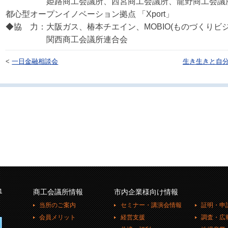
姫路商工会議所、西宮商工会議所、龍野商工会議所
都心型オープンイノベーション拠点 「Xport」
◆協 力：大阪ガス、椿本チエイン、MOBIO(ものづくりビ
関西商工会議所連合会
<
一日金融相談会
生き生きと自
1
商工会議所情報
市内企業様向け情報
当所のご案内
セミナー・講演会情報
証明・申
会員メリット
経営支援
調査・広