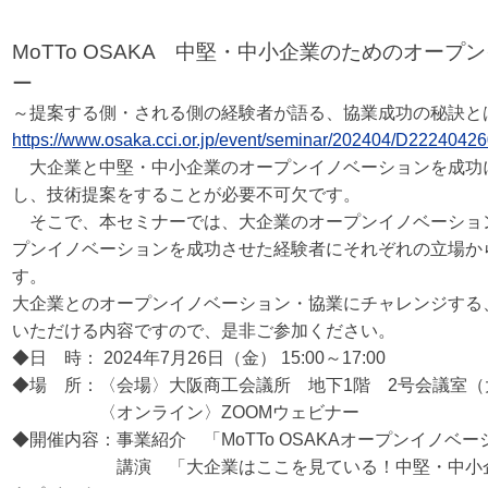
MoTTo OSAKA 中堅・中小企業のためのオー
ー
～提案する側・される側の経験者が語る、協業成功の秘訣と
https://www.osaka.cci.or.jp/event/seminar/202404/D2224042
大企業と中堅・中小企業のオープンイノベーションを成功
し、技術提案をすることが必要不可欠です。
そこで、本セミナーでは、大企業のオープンイノベーショ
プンイノベーションを成功させた経験者にそれぞれの立場か
す。
大企業とのオープンイノベーション・協業にチャレンジする
いただける内容ですので、是非ご参加ください。
◆日 時： 2024年7月26日（金） 15:00～17:00
◆場 所：〈会場〉大阪商工会議所 地下1階 2号会議室
（
〈オンライン〉ZOOMウェビナー
◆開催内容：事業紹介 「MoTTo OSAKAオープンイノベ
講演 「大企業はここを見ている！中堅・中小企業