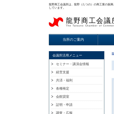
龍野商工会議所は、龍野（たつの）の商工業の振興
しています。
龍野商工会議
The Tatsuno Chamber of Commer
当所のご案内
会議所活用メニュー
セミナー・講演会情報
経営支援
共済・福利
各種検定
会館貸室
証明・申請
調査・広報