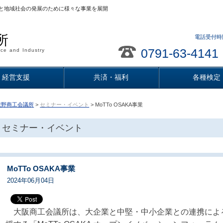
と地域社会の発展のために様々な事業を展開
所
電話受付時間
0791-63-4141
ce and Industry
経営支援
共済・福利
各種検定
龍野商工会議所
>
セミナー・イベント
> MoTTo OSAKA事業
セミナー・イベント
MoTTo OSAKA事業
2024年06月04日
大阪商工会議所は、大企業と中堅・中小企業との連携によ