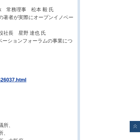
 常務理事 松本 毅 氏
者が実際にオープンイノベー
 星野 達也 氏
ーションフォーラムの事業につ
426037.html
議所、
所、