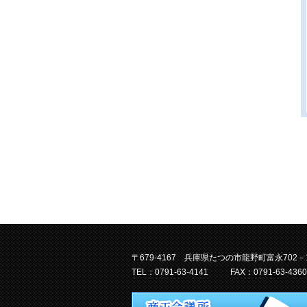
〒679-4167 兵庫県たつの市龍野町富永702－
TEL：0791-63-4141
FAX：0791-63-4360