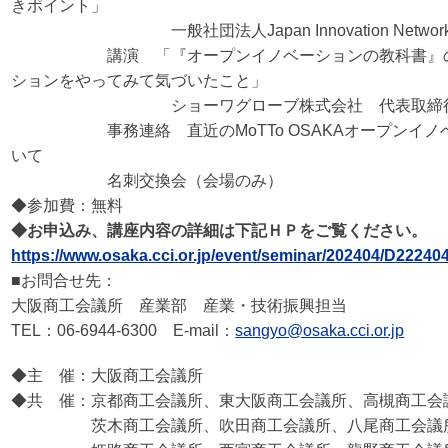
きポイント」
一般社団法人Japan Innovation Network
講演 「『オープンイノベーションの教科書』の著
ションをやってみて気づいたこと」
ショーワグローブ株式会社 代表取締役社長
事務連絡 直近のMoTTo OSAKAオープンイノベ
いて
名刺交換会（会場のみ）
◆参加費：無料
◆お申込み、講座内容の詳細は下記ＨＰをご覧ください。
https://www.osaka.cci.or.jp/event/seminar/202404/D22240
■お問合せ先：
大阪商工会議所 産業部 産業・技術振興担当
TEL：06-6944-6300 E-mail：
sangyo@osaka.cci.or.jp
◆主 催：大阪商工会議所
◆共 催：京都商工会議所、東大阪商工会議所、高槻商工会
茨木商工会議所、吹田商工会議所、八尾商工会議