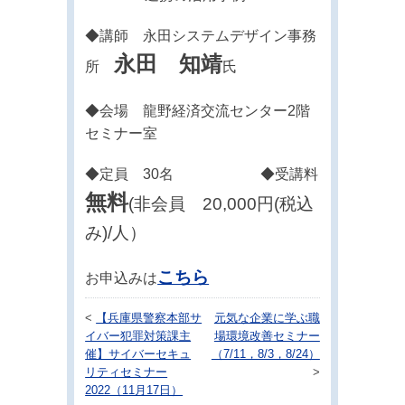
◆講師 永田システムデザイン事務
永田 知靖
所
氏
◆会場 龍野経済交流センター2階
セミナー室
◆定員 30名 ◆受講料
無料
(非会員 20,000円(税込
み)/人）
こちら
お申込みは
<
【兵庫県警察本部サ
元気な企業に学ぶ職
イバー犯罪対策課主
場環境改善セミナー
催】サイバーセキュ
（7/11，8/3，8/24）
リティセミナー
>
2022（11月17日）