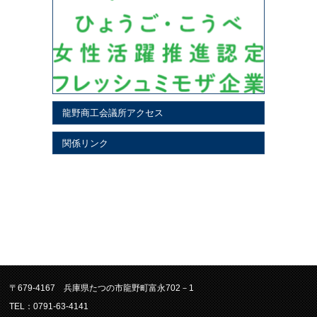
龍野商工会議所アクセス
関係リンク
〒679-4167 兵庫県たつの市龍野町富永702－1
TEL：0791-63-4141