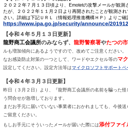
２０２２年７月１３日頃より、Emotetの攻撃メールが観
たが、２０２２年１１月２日より再開されたことが観測され
さい。詳細は下記ＵＲＬ（情報処理推進機構ＨＰ）よりご確
https://www.ipa.go.jp/security/announce/20191
【令和４年５月１３日更新】
龍野商工会議所
のみならず、
龍野警察署
や
たつの
ルも増加傾向にあるようですので、改めてご注意ください。
マ
なお感染防止対策の一つとして、ワードやエクセル等の
設定してください。設定方法等は
マイクロソフトサポートペ
【令和４年３月３日更新】
昨日（３月２日）より、『龍野商工会議所の名前を騙った怪
う問合せが急増しております。
まだお手元に届いていない事業者におかれましても、今後送
ご留意ください。
添付ファイ
もしお手元にそういったメールが届いた際には