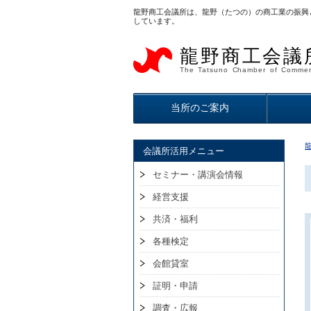
龍野商工会議所は、龍野（たつの）の商工業の振興
しています。
龍野商工会議
The Tatsuno Chamber of Commer
当所のご案内
会議所活用メニュー
セミナー・講演会情報
経営支援
共済・福利
各種検定
会館貸室
証明・申請
調査・広報