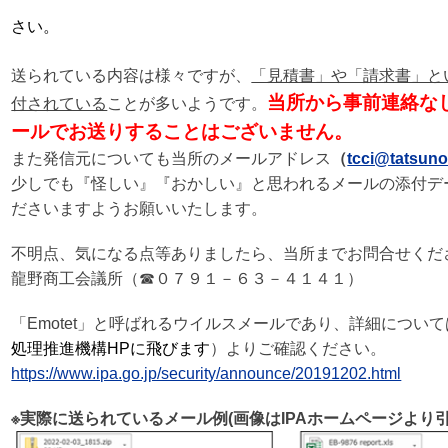
さい。
送られている内容は様々ですが、
「見積書」や「請求書」とい
当所から事前連絡な
付されている
ことが多いようです。
ールでお送りすることはございません。
また発信元についても当所のメールアドレス
（
tcci@tatsuno
少しでも『怪しい』『おかしい』と思われるメールの添付デ
ださいますようお願いいたします。
不明点、気になる点等ありましたら、当所までお問合せくだ
龍野商工会議所（☎０７９１－６３－４１４１）
「Emotet」と呼ばれるウイルスメールであり、詳細について
処理推進機構HPに飛びます
）よりご確認ください。
https://www.ipa.go.jp/security/announce/20191202.html
※実際に送られているメール例(画像はIPAホームページより