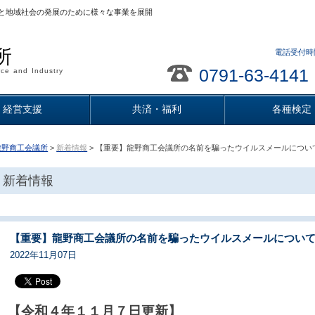
と地域社会の発展のために様々な事業を展開
所
電話受付時間
0791-63-4141
ce and Industry
経営支援
共済・福利
各種検定
龍野商工会議所
>
新着情報
> 【重要】龍野商工会議所の名前を騙ったウイルスメールについて
新着情報
【重要】龍野商工会議所の名前を騙ったウイルスメールについて【
2022年11月07日
【令和４年１１月７日更新】