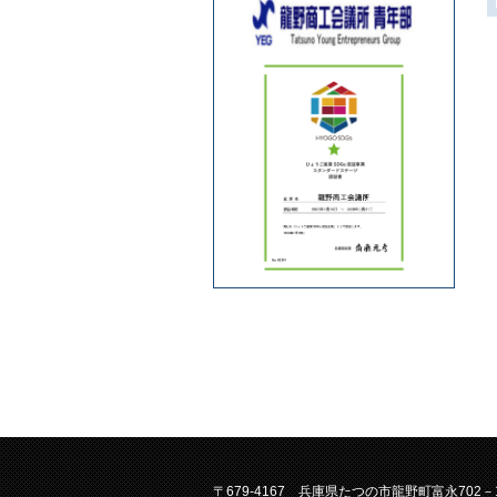
〒679-4167 兵庫県たつの市龍野町富永702－