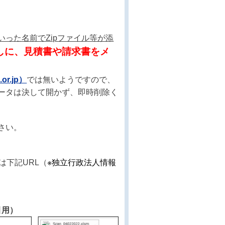
った名前でZipファイル等が添
しに、見積書や請求書をメ
.or.jp）
では無いようですので、
ータは決して開かず、即時削除く
さい。
は下記URL（
※独立行政法人情報
引用）