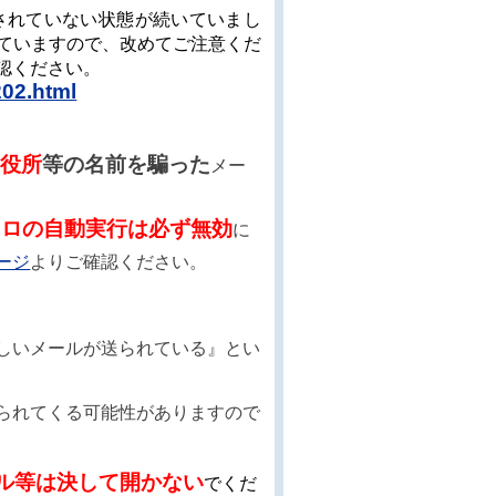
測されていない状態が続いていまし
ていますので、改めてご注意くだ
認ください。
202.html
市役所
等の名前を騙った
メー
クロの自動実行は必ず無効
に
ージ
よりご確認ください。
しいメールが送られている』とい
られてくる可能性がありますので
ル等は決して開かない
でくだ