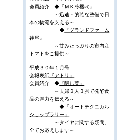
会員紹介 ◆
『ＭＫ冷機㈱』
～迅速・的確な整備で日
本の物流を支える～
◆
『グランドファーム
神尾』
～甘みたっぷりの市内産
トマトをご提供～
平成３０年１月号
会報表紙
『アトリ』
会員紹介 ◆
『醸し菜』
～夫婦２人３脚で発酵食
品の魅力を伝える～
◆
『オートテクニカル
ショップラリー』
～タイヤに関する疑問、
全てお応えします～