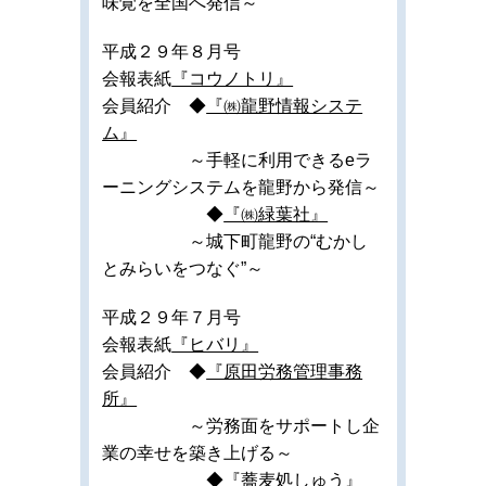
味覚を全国へ発信～
平成２９年８月号
会報表紙
『コウノトリ』
会員紹介 ◆
『㈱龍野情報システ
ム』
～手軽に利用できるeラ
ーニングシステムを龍野から発信～
◆
『㈱緑葉社』
～城下町龍野の“むかし
とみらいをつなぐ”～
平成２９年７月号
会報表紙
『ヒバリ』
会員紹介 ◆
『原田労務管理事務
所』
～労務面をサポートし企
業の幸せを築き上げる～
◆
『蕎麦処しゅう』