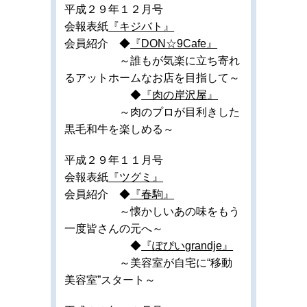
平成２９年１２月号
会報表紙
『キジバト』
会員紹介 ◆
『DON☆9Cafe』
～誰もが気楽に立ち寄れ
るアットホームなお店を目指して～
◆
『肉の岸沢屋』
～肉のプロが目利きした
黒毛和牛を楽しめる～
平成２９年１１月号
会報表紙
『ツグミ』
会員紹介 ◆
『春駒』
～懐かしいあの味をもう
一度皆さんの元へ～
◆
『ぽぴいgrandje』
～美容室が自宅に“移動
美容室”スタート～