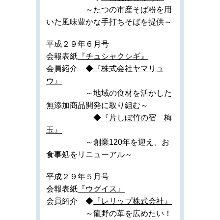
～たつの市産そば粉を用
いた風味豊かな手打ちそばを提供～
平成２９年６月号
会報表紙
『チュシャクシギ』
会員紹介 ◆
『株式会社ヤマリュ
ウ』
～地域の食材を活かした
無添加商品開発に取り組む～
◆
『片しぼ竹の宿 梅
玉』
～創業120年を迎え、お
食事処をリニューアル～
平成２９年５月号
会報表紙
『ウグイス』
会員紹介 ◆
『レリップ株式会社』
～龍野の革を広めたい！