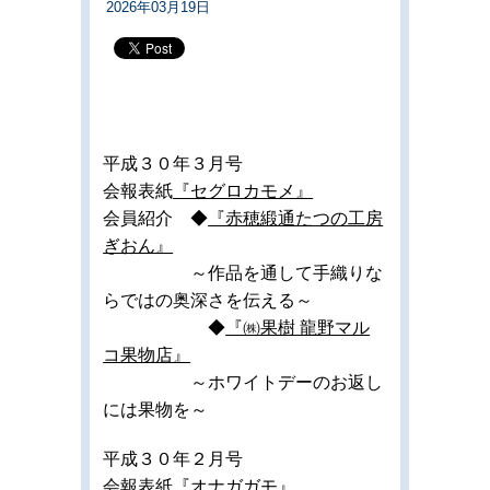
2026年03月19日
平成３０年３月号
会報表紙
『セグロカモメ』
会員紹介 ◆
『赤穂緞通たつの工房
ぎおん』
～作品を通して手織りな
らではの奥深さを伝える～
◆
『㈱果樹 龍野マル
コ果物店』
～ホワイトデーのお返し
には果物を～
平成３０年２月号
会報表紙
『オナガガモ』