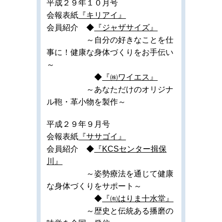
平成２９年１０月号
会報表紙
『キリアイ』
会員紹介 ◆
『ジャザサイズ』
～自分の好きなことを仕
事に！健康な身体づくりをお手伝い
～
◆
『㈱ワイエス』
～あなただけのオリジナ
ル鞄・革小物を製作～
平成２９年９月号
会報表紙
『ササゴイ』
会員紹介 ◆
『KCSセンター揖保
川』
～姿勢療法を通じて健康
な身体づくりをサポート～
◆
『㈲はりま十水堂』
～歴史と伝統ある播磨の