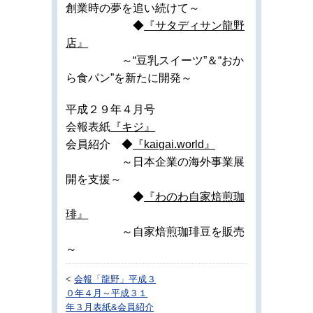
創業時の夢を追い続けて～
◆
『サタディサン龍野
店』
～“豆乳スイーツ”＆“おか
ら食パン”を新たに開発～
平成２９年４月号
会報表紙
『キジ』
会員紹介 ◆
『kaigai.world』
～日本企業の海外事業展
開を支援～
◆
『わのわ自家焙煎珈
琲』
～自家焙煎珈琲豆を販売
～
<
会報「龍野」平成３
０年４月～平成３１
年３月表紙&会員紹介