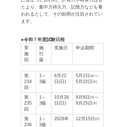
とより、集中力持久力、記憶力なども養
われるとして、その効用が注目されてい
ます。
●令和７年度試験日程
実
施
実施日
申込期間
施
行
回
級
第
1～
6月22
5月2日㈮～
234
3級
日(日)
5月22日㈭
回
第
1～
10月26
9月8日㈪～
235
3級
日(日)
9月25日㈭
回
第
1～
2026
年
12月15日㈪
236
3級