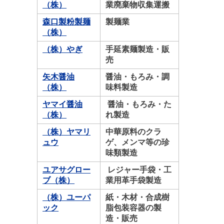
（株）
業廃棄物収集運搬
森口製粉製麺
製麺業
（株）
（株）やぎ
手延素麺製造・販
売
矢木醤油
醤油・もろみ・調
（株）
味料製造
ヤマイ醤油
醤油・もろみ・た
（株）
れ製造
（株）ヤマリ
中華原料のクラ
ュウ
ゲ、メンマ等の珍
味類製造
ユアサグロー
レジャー手袋・工
ブ（株）
業用革手袋製造
（
株）ユーパ
紙・木材・合成樹
ック
脂包装容器の製
造・販売