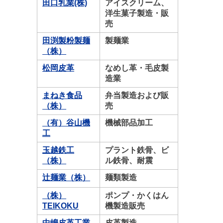
田口乳業(株)
アイスクリーム、
洋生菓子製造・販
売
田渕製粉製麺
製麺業
（株）
松岡皮革
なめし革・毛皮製
造業
まねき食品
弁当製造および販
（株）
売
（有）谷山機
機械部品加工
工
玉越鉄工
プラント鉄骨、ビ
（株）
ル鉄骨、耐震
辻麺業（株）
麺類製造
（株）
ポンプ・かくはん
TEIKOKU
機製造販売
中嶋皮革工業
皮革製造