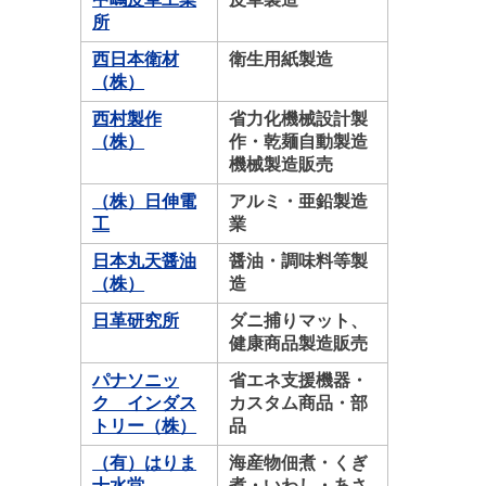
所
西日本衛材
衛生用紙製造
（株）
西村製作
省力化機械設計製
（株）
作・乾麺自動製造
機械製造販売
（株）日伸電
アルミ・亜鉛製造
工
業
日本丸天醤油
醤油・調味料等製
（株）
造
日革研究所
ダニ捕りマット、
健康商品製造販売
パナソニッ
省エネ支援機器・
ク インダス
カスタム商品・部
トリー（株）
品
（有）はりま
海産物佃煮・くぎ
十水堂
煮・いわし・あさ