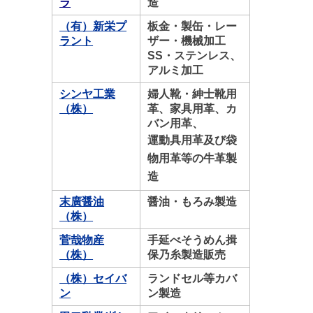
ラ
造
（有）新栄プ
板金・製缶・レー
ラント
ザー・機械加工
SS・ステンレス、
アルミ加工
シンヤ工業
婦人靴・紳士靴用
（株）
革、家具用革、カ
バン用革、
運動具用革及び袋
物用革等の牛革製
造
末廣醤油
醤油・もろみ製造
（株）
菅哉物産
手延べそうめん揖
（株）
保乃糸製造販売
（株）セイバ
ランドセル等カバ
ン
ン製造