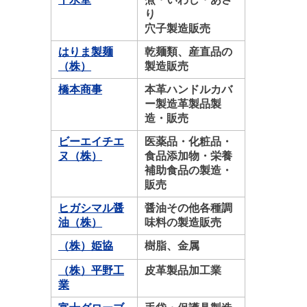
り
穴子製造販売
はりま製麺
乾麺類、産直品の
（株）
製造販売
橋本商事
本革ハンドルカバ
ー製造革製品製
造・販売
ビーエイチエ
医薬品・化粧品・
ヌ（株）
食品添加物・栄養
補助食品の製造・
販売
ヒガシマル醤
醤油その他各種調
油（株）
味料の製造販売
（株）姫協
樹脂、金属
（株）平野工
皮革製品加工業
業