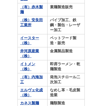
（有）赤木製
素麺製造販売
麺
（株）安良田
パイプ加工、鉄
工業所
鋼・製缶・レーザ
ー加工
イースター
ペットフード製
（株）
造・販売
井河原産業
金属製品製造
（株）
イトメン
即席ラーメン・乾
（株）
麺製造
（有）内海加
発泡スチロール二
工
次加工
エルヴェ化成
なめし革・毛皮製
（株）
造業
カネス製麺
麺類製造