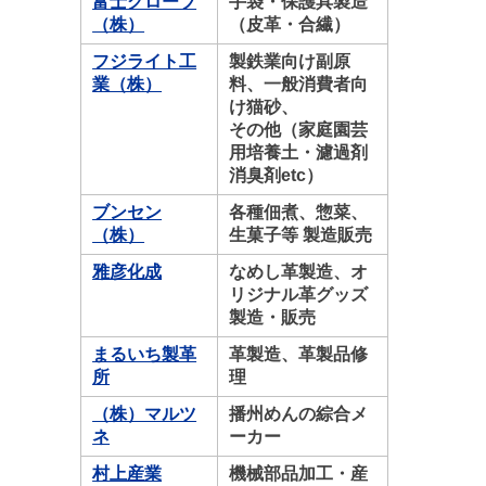
富士グローブ
手袋・保護具製造
（株）
（皮革・合繊）
フジライト工
製鉄業向け副原
業（株）
料、一般消費者向
け猫砂、
その他（家庭園芸
用培養土・濾過剤
消臭剤etc）
ブンセン
各種佃煮、惣菜、
（株）
生菓子等 製造販売
雅彦化成
なめし革製造、オ
リジナル革グッズ
製造・販売
まるいち製革
革製造、革製品修
所
理
（株）マルツ
播州めんの綜合メ
ネ
ーカー
村上産業
機械部品加工・産