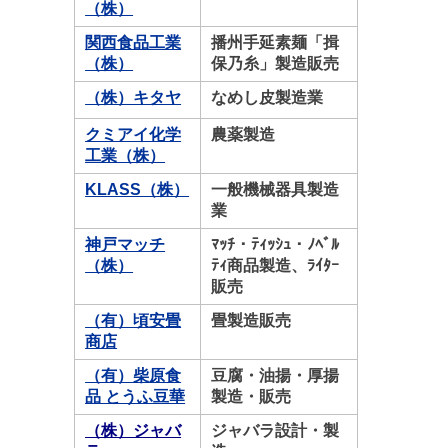
（株）
関西食品工業
播州手延素麺「揖
（株）
保乃糸」製造販売
（株）キタヤ
なめし皮製造業
クミアイ化学
農薬製造
工業（株）
KLASS（株）
一般機械器具製造
業
神戸マッチ
ﾏｯﾁ・ﾃｨｯｼｭ・ﾉﾍﾞﾙ
（株）
ﾃｨ商品製造、ﾗｲﾀｰ
販売
（有）頃安畳
畳製造販売
商店
（有）柴原食
豆腐・油揚・厚揚
品 とうふ豆華
製造・販売
（株）ジャバ
ジャバラ設計・製